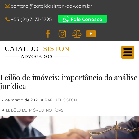
contato@cataldosiston-adv.com.br
+55 (21) 3173-3795
Fale Conosco
Facebook
Instagram
JusBrasil
YouTube
Cataldo Siston Advogados
Main Navigation
Leilão de imóveis: importância da análise
jurídica
17 de março de 2021
RAPHAEL SISTON
LEILÕES DE IMÓVEIS
,
NOTÍCIAS