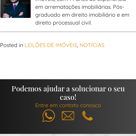
em arrematações imobiliárias. Pós-
graduado em direito imobiliário e em
direito processual civil.
Posted in
LEILÕES DE IMÓVEIS
,
NOTÍCIAS
Podemos ajudar a solucionar o seu
caso!
Entre em contato conosco
Whatsapp
E-mail
Telefone