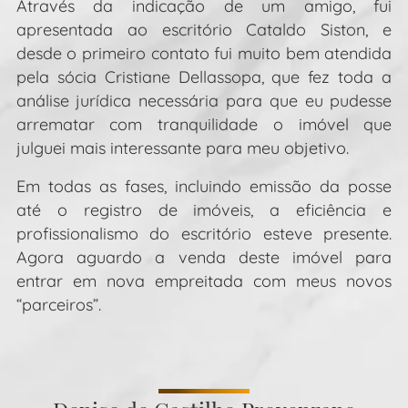
Através da indicação de um amigo, fui
p
apresentada ao escritório Cataldo Siston, e
es
desde o primeiro contato fui muito bem atendida
pela sócia Cristiane Dellassopa, que fez toda a
E
análise jurídica necessária para que eu pudesse
co
arrematar com tranquilidade o imóvel que
c
julguei mais interessante para meu objetivo.
R
im
Em todas as fases, incluindo emissão da posse
de
até o registro de imóveis, a eficiência e
profissionalismo do escritório esteve presente.
Agora aguardo a venda deste imóvel para
entrar em nova empreitada com meus novos
“parceiros”.