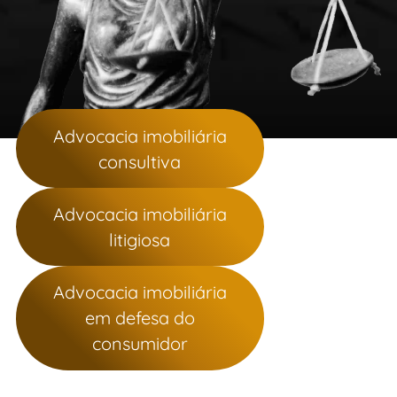
Advocacia imobiliária
consultiva
Advocacia imobiliária
litigiosa
Advocacia imobiliária
em defesa do
consumidor