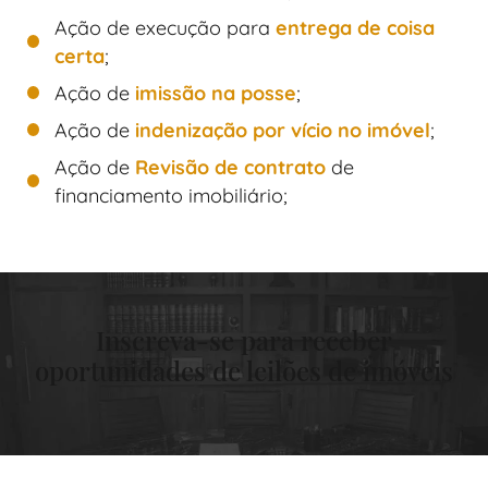
Ação de execução para
entrega de coisa
certa
;
Ação de
imissão na posse
;
Ação de
indenização por vício no imóvel
;
Ação de
Revisão de contrato
de
financiamento imobiliário;
Inscreva-se para receber
oportunidades de leilões de imóveis