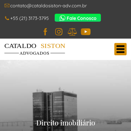
contato@cataldosiston-adv.com.br
+55 (21) 3173-3795
Fale Conosco
Facebook
Instagram
JusBrasil
YouTube
Cataldo Siston Advogados
Main Navigation
Direito imobiliário