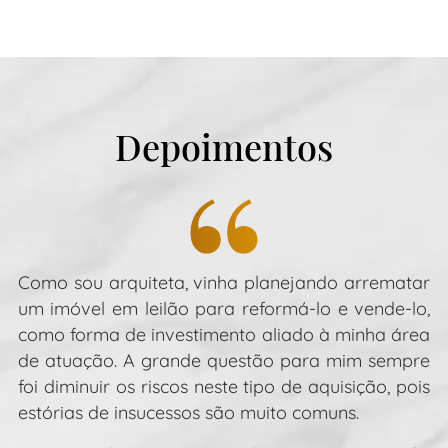
Depoimentos
Como sou arquiteta, vinha planejando arrematar
Co
um imóvel em leilão para reformá-lo e vende-lo,
C
como forma de investimento aliado à minha área
t
de atuação. A grande questão para mim sempre
t
foi diminuir os riscos neste tipo de aquisição, pois
to
estórias de insucessos são muito comuns.
n
s