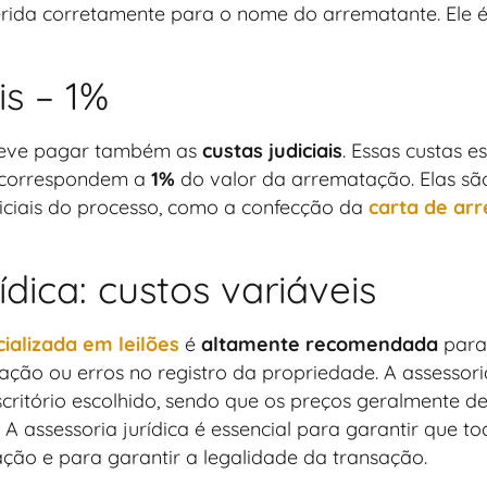
erida corretamente para o nome do arrematante. Ele é
is – 1%
 deve pagar também as
custas judiciais
. Essas custas 
te correspondem a
1%
do valor da arrematação. Elas são
diciais do processo, como a confecção da
carta de ar
ídica: custos variáveis
cializada em leilões
é
altamente recomendada
para 
ão ou erros no registro da propriedade. A assessoria
ritório escolhido, sendo que os preços geralmente
. A assessoria jurídica é essencial para garantir que 
ão e para garantir a legalidade da transação.