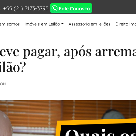
+55 (21) 3173-3795
Fale Conosco
em somos
Imóveis em Leilão
Assessoria em leilões
Direito Imo
eve pagar, após arrem
ilão?
TON