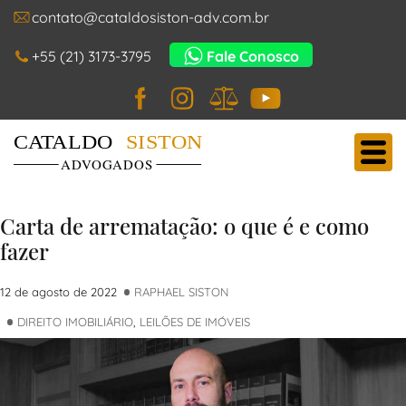
contato@cataldosiston-adv.com.br
+55 (21) 3173-3795
Fale Conosco
Facebook
Instagram
JusBrasil
YouTube
Cataldo Siston Advogados
Main Navigation
Carta de arrematação: o que é e como
fazer
12 de agosto de 2022
RAPHAEL SISTON
DIREITO IMOBILIÁRIO
,
LEILÕES DE IMÓVEIS