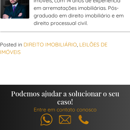
imóveis, com 14 anos de experiência
em arrematações imobiliárias. Pós-
graduado em direito imobiliário e em
direito processual civil.
Posted in
DIREITO IMOBILIÁRIO
,
LEILÕES DE
IMÓVEIS
Podemos ajudar a solucionar o seu
caso!
Entre em contato conosco
Whatsapp
E-mail
Telefone