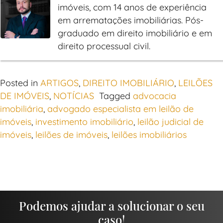
imóveis, com 14 anos de experiência
em arrematações imobiliárias. Pós-
graduado em direito imobiliário e em
direito processual civil.
Posted in
ARTIGOS
,
DIREITO IMOBILIÁRIO
,
LEILÕES
DE IMÓVEIS
,
NOTÍCIAS
Tagged
advocacia
imobiliária
,
advogado especialista em leilão de
imóveis
,
investimento imobiliário
,
leilão judicial de
imóveis
,
leilões de imóveis
,
leilões imobiliários
Podemos ajudar a solucionar o seu
caso!