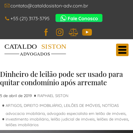
contato@cataldosiston-adv.com.br
+55 (21) 3173-3795
Fale Conosco
Facebook
Instagram
JusBrasil
YouTube
Cataldo Siston Advogados
Main Navigation
Dinheiro de leilão pode ser usado para
quitar condomínio após arremate
5 de abril de 2019
RAPHAEL SISTON
ARTIGOS
,
DIREITO IMOBILIÁRIO
,
LEILÕES DE IMÓVEIS
,
NOTÍCIAS
advocacia imobiliária
,
advogado especialista em leilão de imóveis
,
investimento imobiliário
,
leilão judicial de imóveis
,
leilões de imóveis
,
leilões imobiliários