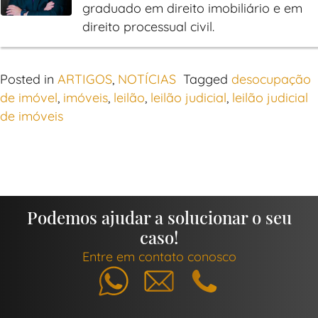
graduado em direito imobiliário e em
direito processual civil.
Posted in
ARTIGOS
,
NOTÍCIAS
Tagged
desocupação
de imóvel
,
imóveis
,
leilão
,
leilão judicial
,
leilão judicial
de imóveis
Podemos ajudar a solucionar o seu
caso!
Entre em contato conosco
Whatsapp
E-mail
Telefone