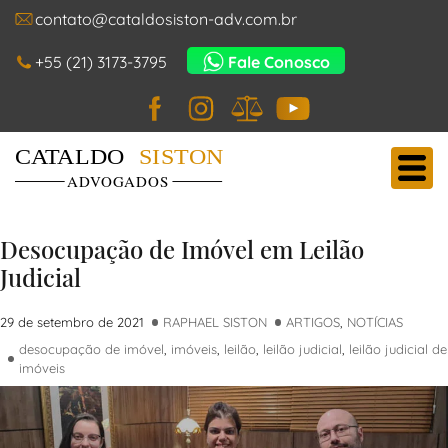
contato@cataldosiston-adv.com.br
+55 (21) 3173-3795
Fale Conosco
Facebook
Instagram
JusBrasil
YouTube
Cataldo Siston Advogados
Main Navigation
Desocupação de Imóvel em Leilão
Judicial
29 de setembro de 2021
RAPHAEL SISTON
ARTIGOS
,
NOTÍCIAS
desocupação de imóvel
,
imóveis
,
leilão
,
leilão judicial
,
leilão judicial de
imóveis