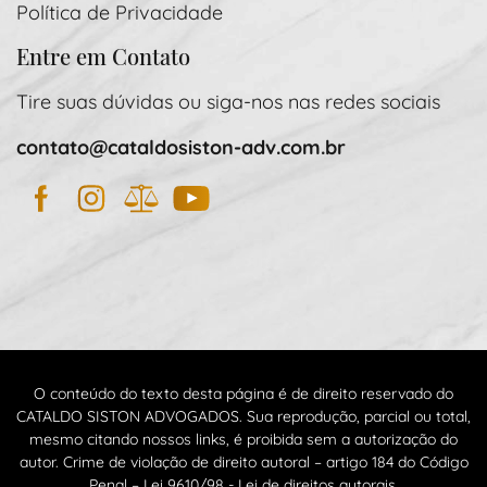
Política de Privacidade
Entre em Contato
Tire suas dúvidas ou siga-nos nas redes sociais
contato@cataldosiston-adv.com.br
Facebook
Instagram
JusBrasil
YouTube
O conteúdo do texto desta página é de direito reservado do
CATALDO SISTON ADVOGADOS. Sua reprodução, parcial ou total,
mesmo citando nossos links, é proibida sem a autorização do
autor. Crime de violação de direito autoral – artigo 184 do Código
Penal – Lei 9610/98 - Lei de direitos autorais.