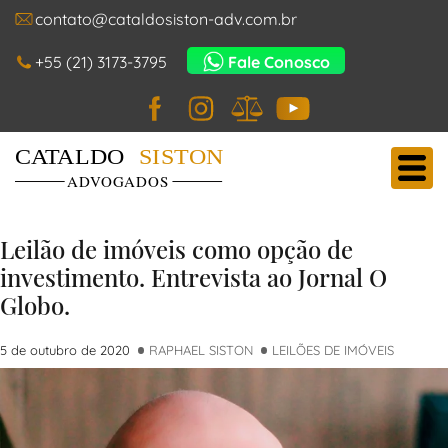
contato@cataldosiston-adv.com.br
+55 (21) 3173-3795
Fale Conosco
Facebook
Instagram
JusBrasil
YouTube
Cataldo Siston Advogados
Main Navigation
Leilão de imóveis como opção de
investimento. Entrevista ao Jornal O
Globo.
5 de outubro de 2020
RAPHAEL SISTON
LEILÕES DE IMÓVEIS