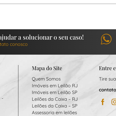
judar a solucionar o seu caso!
W
tato conosco
Mapa do Site
Entre 
Quem Somos
Tire su
Imóveis em Leilão RJ
contat
Imóveis em Leilão SP
 -
Leilões da Caixa – RJ
Face
I
Leilões da Caixa – SP
Assessoria em leilões