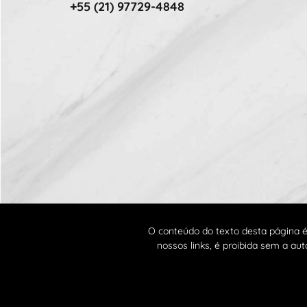
+55 (21) 97729-4848
O conteúdo do texto desta página 
nossos links, é proibida sem a aut