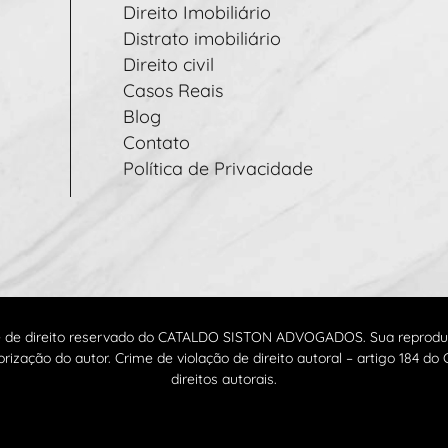
Direito Imobiliário
Distrato imobiliário
Direito civil
Casos Reais
Blog
Contato
Política de Privacidade
é de direito reservado do CATALDO SISTON ADVOGADOS. Sua reproduçã
orização do autor. Crime de violação de direito autoral – artigo 184 do 
direitos autorais.