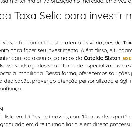
assam a ter maior valorização no mercado, uma vez q
a Taxa Selic para investir
óveis, é fundamental estar atento às variações da
Tax
nto para fazer seu investimento. Além disso, é funda
e entendam do assunto, como os do
Cataldo Siston
,
esc
 Nossos advogados são altamente especializados e exp
ocacia imobiliária. Dessa forma, oferecemos soluçõe
sa dedicação, provendo atenção personalizada e ágil 
onfiança.
N
lista em leilões de imóveis, com 14 anos de experiê
-graduado em direito imobiliário e em direito processual