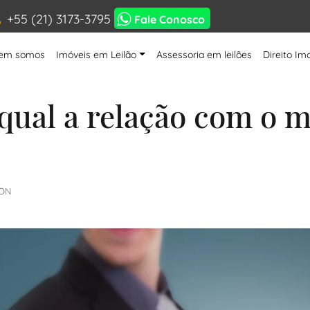
+55 (21) 3173-3795
Fale Conosco
em somos
Imóveis em Leilão
Assessoria em leilões
Direito Imo
qual a relação com o 
TON