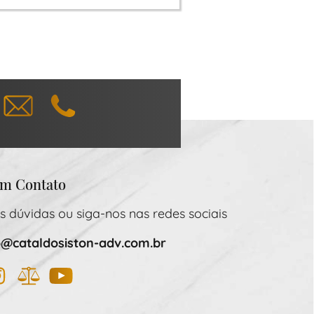
hatsapp
E-mail
Telefone
em Contato
as dúvidas ou siga-nos nas redes sociais
o@cataldosiston-adv.com.br
book
nstagram
JusBrasil
YouTube