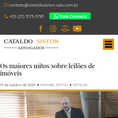
contato@cataldosiston-adv.com.br
+55 (21) 3173-3795
Fale Conosco
Facebook
Instagram
JusBrasil
YouTube
Cataldo Siston Advogados
Main Navigation
Os maiores mitos sobre leilões de
imóveis
13 de outubro de 2023
RAPHAEL SISTON
NOTÍCIAS