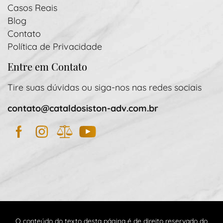
Casos Reais
Blog
Contato
Política de Privacidade
Entre em Contato
Tire suas dúvidas ou siga-nos nas redes sociais
contato@cataldosiston-adv.com.br
Facebook
Instagram
JusBrasil
YouTube
O conteúdo do texto desta página é de direito reservado do